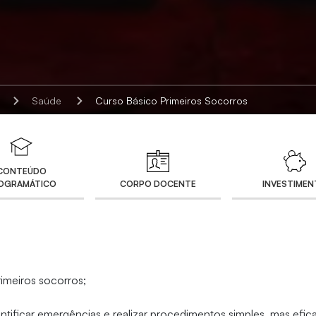
Saúde
Curso Básico Primeiros Socorros
CONTEÚDO
OGRAMÁTICO
CORPO DOCENTE
INVESTIME
rimeiros socorros;
dentificar emergências e realizar procedimentos simples, mas efi