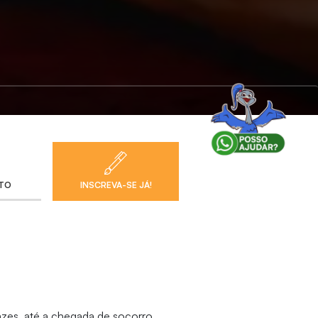
NTO
INSCREVA-SE JÁ!
cazes, até a chegada de socorro