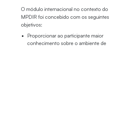
O módulo internacional no contexto do
MPDIR foi concebido com os seguintes
objetivos:
Proporcionar ao participante maior
conhecimento sobre o ambiente de
mediação de conflitos;
Apresentar novos desenvolvimentos em
disciplinas relevantes do cenário jurídico
enquanto resultado de pesquisas
produzidas em um dos mais renomados
centros acadêmicos no mundo;
Despertar o engajamento para projetos
inovadores e/ou de alcance
internacional.
Justificativa do Curso