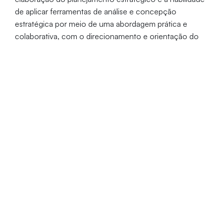
de aplicar ferramentas de análise e concepção
estratégica por meio de uma abordagem prática e
colaborativa, com o direcionamento e orientação do
professor facilitador.
Entender a importância da definição dos parâmetros
estratégicos de uma empresa – Missão, Visão de
Futuro e Valores
Conhecer e saber aplicar ferramentas que facilitam
o diagnóstico organizacional, considerando o
ambiente interno e ambiente externo
Compreender os tipos de estratégias e
metodologias para sua proposição, com o uso de
ferramentas como a matriz SWOT e Pirâmide de
Licenças Estratégicas
Aplicar o Balanced Scorecard para a concepção do
mapa estratégico da empresa, contendo objetivos,
indicadores, metas e iniciativas
Discutir a gestão estratégica, com a implementação