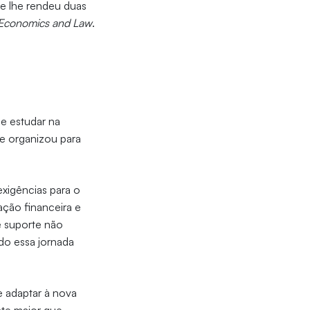
e lhe rendeu duas
f Economics and Law
.
.
de estudar na
e organizou para
exigências para o
ação financeira e
e suporte não
do essa jornada
 adaptar à nova