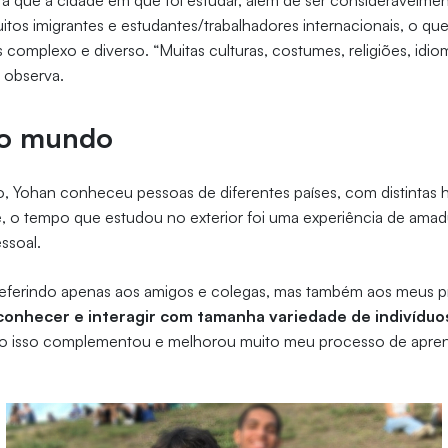
alta que a cidade em que foi estudar, além de ser consideravelme
uitos imigrantes e estudantes/trabalhadores internacionais, o qu
 complexo e diverso. “Muitas culturas, costumes, religiões, idio
, observa.
do mundo
 Yohan conheceu pessoas de diferentes países, com distintas hi
le, o tempo que estudou no exterior foi uma experiência de ama
ssoal.
referindo apenas aos amigos e colegas, mas também aos meus p
onhecer e interagir com tamanha variedade de indivíduos
do isso complementou e melhorou muito meu processo de apren