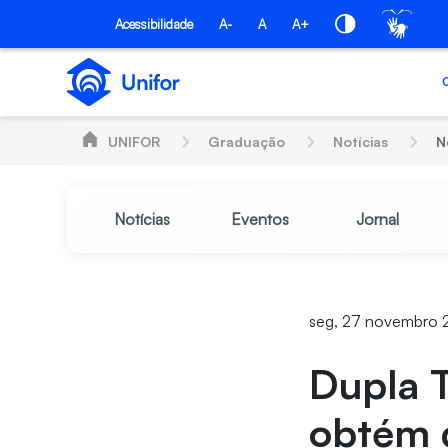
Pular para o Conteúdo principal
Acessibilidade
A-
A
A+
UNIFOR
Graduação
Notícias
N
Notícias
Eventos
Jornal
seg, 27 novembro 
Dupla T
obtém d