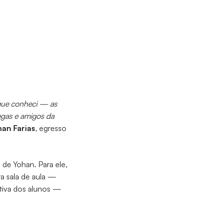
que conheci — as
egas e amigos da
an Farias
, egresso
de Yohan. Para ele,
a sala de aula —
ativa dos alunos —