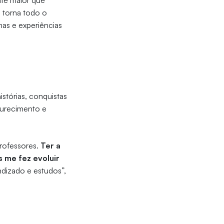
nte maior que
e torna todo o
mas e experiências
stórias, conquistas
durecimento e
rofessores.
Ter a
 me fez evoluir
dizado e estudos”,