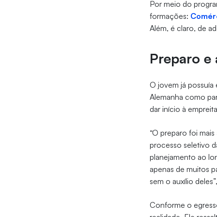
Por meio do progra
formações:
Comérc
Além, é claro, de a
Preparo e
O jovem já possuía 
Alemanha como part
dar início à empreit
“O preparo foi mais
processo seletivo da
planejamento ao lon
apenas de muitos p
sem o auxílio deles”
Conforme o egresso