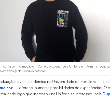
n conta com formação em Comércio Exterior pela Unifor e em Administração pel
lemanha (Foto: Arquivo pessoal)
duação, a vida acadêmica na Universidade de Fortaleza — insti
Queiroz
— oferece inúmeras possibilidades de experiências. O 
ealidade logo que ingressou na Unifor e se interessou pela
Dup