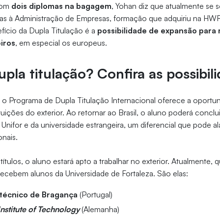
 com
dois diplomas na bagagem
, Yohan diz que atualmente se s
das à Administração de Empresas, formação que adquiriu na HWR 
efício da Dupla Titulação é a
possibilidade de expansão para
iros
, em especial os europeus.
upla titulação? Confira as possibil
 o Programa de Dupla Titulação Internacional oferece a oportu
uições do exterior. Ao retornar ao Brasil, o aluno poderá conclu
nifor e da universidade estrangeira, um diferencial que pode ala
onais.
ítulos, o aluno estará apto a trabalhar no exterior. Atualmente, q
recebem alunos da Universidade de Fortaleza. São elas:
litécnico de Bragança
(Portugal)
nstitute of Technology
(Alemanha)