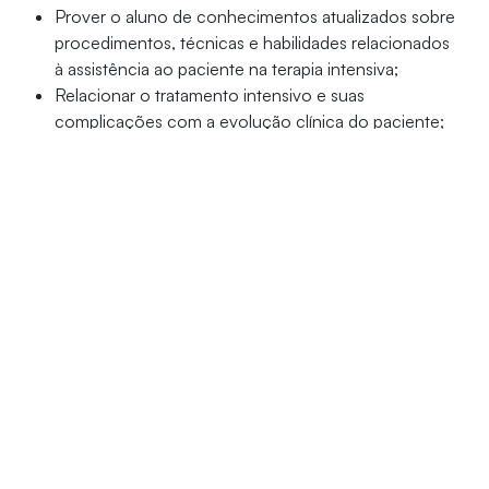
Prover o aluno de conhecimentos atualizados sobre
procedimentos, técnicas e habilidades relacionados
à assistência ao paciente na terapia intensiva;
Relacionar o tratamento intensivo e suas
complicações com a evolução clínica do paciente;
Capacitar o enfermeiro a intervir nas emergências
dentro da Unidade Intensiva, bem como quanto à
manipulação da tecnologia disponível e resíduos
hospitalares dentro das UTIs.
Público-alvo
Profissionais graduados em Enfermagem.
Detalhes do curso
Período:
novembro/2026 a setembro/2028