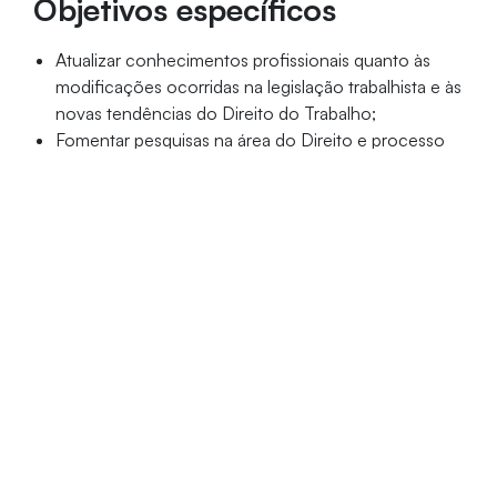
Objetivos específicos
Atualizar conhecimentos profissionais quanto às
modificações ocorridas na legislação trabalhista e às
novas tendências do Direito do Trabalho;
Fomentar pesquisas na área do Direito e processo
do trabalho;
Analisar a jurisprudência mais atualizada tanto nos
Tribunais Regionais do Trabalho quanto no Tribunal
Superior do Trabalho.
Público-alvo
Graduados em Direito e bacharéis em áreas afins,
como Administração, Recursos Humanos,
Contabilidade e Psicologia.