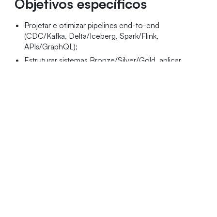
Objetivos específicos
Projetar e otimizar pipelines end-to-end
(CDC/Kafka, Delta/Iceberg, Spark/Flink,
APIs/GraphQL);
Estruturar sistemas Bronze/Silver/Gold, aplicar
DDD/data mesh e IaC com Terraform;
Implantar em AWS/GCP/Azure com controle de
custos e segurança (Zero Trust, masking, PII);
Trabalhar com IA generativa e MLOps: Feature
Store, RAG, orquestração e monitoramento de
modelos em produção.
Público-alvo
O curso é destinado a egressos de cursos da área de
informática, como: Ciência da Computação,
Engenharia da Computação, Análise e
Desenvolvimento de Sistemas, Sistemas para Internet;