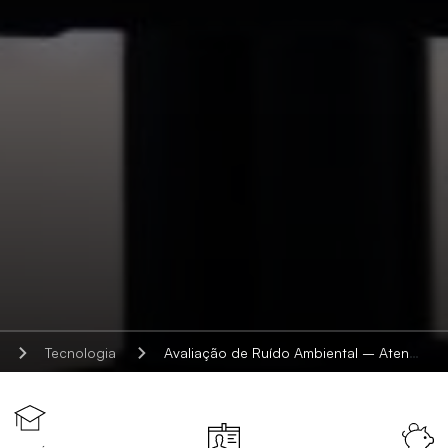
Tecnologia
Avaliação de Ruído Ambiental – Atendimento aos Requisitos da ABNT-NBR 10.151:2019