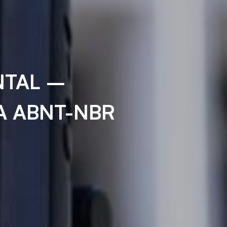
NTAL –
A ABNT-NBR