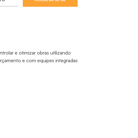
trolar e otimizar obras utilizando
o orçamento e com equipes integradas
assistentes de IA, aplicando
e medir seus impactos em prazo e
res e linha de balanço) para