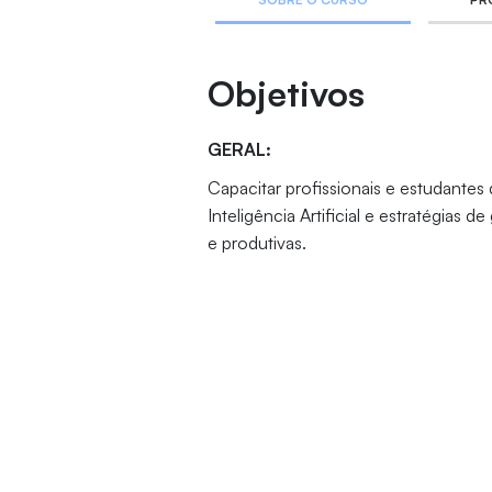
Objetivos
GERAL:
Capacitar profissionais e estudantes 
Inteligência Artificial e estratégia
e produtivas.
ESPECÍFICOS:
• Identificar gargalos, riscos e rest
metodologias preditivas e corretivas.
• Utilizar a gamificação como ferra
custo.
• Integrar planejamento, execução e c