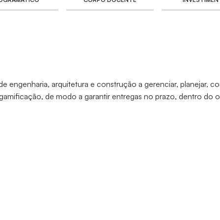
de engenharia, arquitetura e construção a gerenciar, planejar, con
s de gamificação, de modo a garantir entregas no prazo, dentro d
rições em cronogramas e planejamentos de obra com o auxílio dos 
menta de aprendizado e engajamento para simular decisões reais 
ontrole, aplicando ferramentas digitais (IA, dashboards, indicado