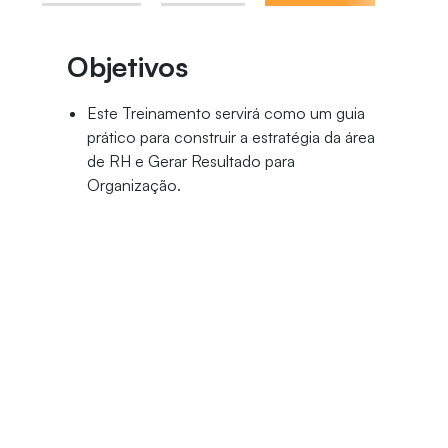
Objetivos
Este Treinamento servirá como um guia
prático para construir a estratégia da área
de RH e Gerar Resultado para
Organização.
Público-Alvo
Profissionais da área de Ciências
Contábeis, Administração e Rh e
profissionais e empresários que atua na
área de gestão de pessoas e Recursos
Humanos e Departamento Pessoal.
Divisão de Pós-Graduação e