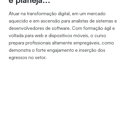
Atuar na transformação digital, em um mercado
aquecido e em ascensão para analistas de sistemas e
desenvolvedores de software. Com formação ágil e
voltada para web e dispositivos móveis, o curso
prepara profissionais altamente empregáveis, como
demonstra o forte engajamento e inserção dos
egressos no setor.
Formato de Oferta
Duração
Provas
EaD
2,5 anos
Presenciais*
*Realizadas duas vezes por semestre no Campus da Universidade
de Fortaleza, conforme Decreto nº 12.456/2025 do MEC.
Coordenação: Profa. Dra. Rafaela Ponte
Lisboa