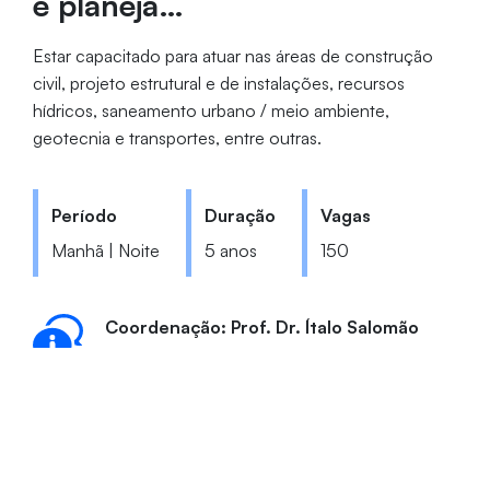
e planeja…
Estar capacitado para atuar nas áreas de construção
civil, projeto estrutural e de instalações, recursos
hídricos, saneamento urbano / meio ambiente,
geotecnia e transportes, entre outras.
Período
Duração
Vagas
Manhã | Noite
5 anos
150
Coordenação: Prof. Dr. Ítalo Salomão
eng_civil@unifor.br
(85) 3477-3182
Bloco J | Sala 01