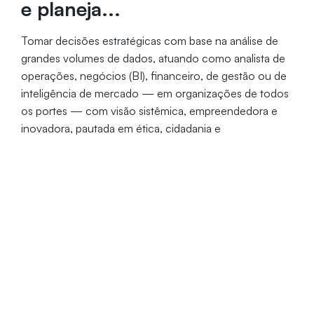
e planeja...
Tomar decisões estratégicas com base na análise de
grandes volumes de dados, atuando como analista de
operações, negócios (BI), financeiro, de gestão ou de
inteligência de mercado — em organizações de todos
os portes — com visão sistêmica, empreendedora e
inovadora, pautada em ética, cidadania e
sustentabilidade.
Formato de Oferta
Duração
Provas
EaD
2 anos
Presenciais*
*Realizadas duas vezes por semestre no Campus da Universidade
de Fortaleza, conforme Decreto nº 12.456/2025 do MEC.
Coordenação: Prof. Paulo Henrique Vieira