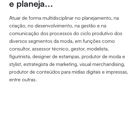
e planeja...
Atuar de forma multidisciplinar no planejamento, na
criação, no desenvolvimento, na gestão e na
comunicação dos processos do ciclo produtivo dos
diversos segmentos da moda, em funções como
consultor, assessor técnico, gestor, modelista,
figurinista, designer de estampas, produtor de moda e
stylist, estrategista de marketing, visual merchandising,
produtor de conteúdos para mídias digitais e impressas,
entre outras.
Período
Duração
Vagas
Integral
3,5 anos
50
Coordenação: Profa. Dra. Priscila
Medeiros Camelo